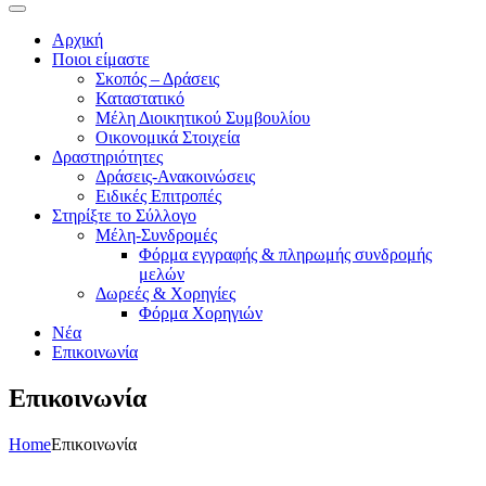
Αρχική
Ποιοι είμαστε
Σκοπός – Δράσεις
Καταστατικό
Μέλη Διοικητικού Συμβουλίου
Οικονομικά Στοιχεία
Δραστηριότητες
Δράσεις-Ανακοινώσεις
Ειδικές Επιτροπές
Στηρίξτε το Σύλλογο
Μέλη-Συνδρομές
Φόρμα εγγραφής & πληρωμής συνδρομής
μελών
Δωρεές & Χορηγίες
Φόρμα Χορηγιών
Νέα
Επικοινωνία
Επικοινωνία
Home
Επικοινωνία