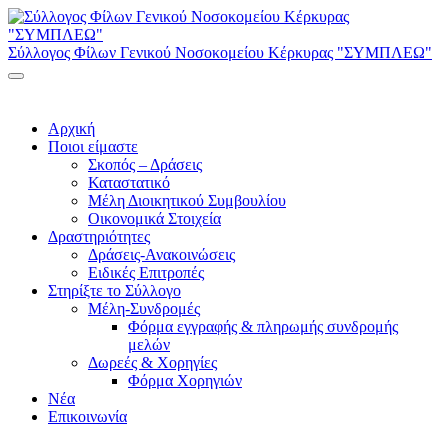
Σύλλογος Φίλων Γενικού Νοσοκομείου Κέρκυρας "ΣΥΜΠΛΕΩ"
Αρχική
Ποιοι είμαστε
Σκοπός – Δράσεις
Καταστατικό
Μέλη Διοικητικού Συμβουλίου
Οικονομικά Στοιχεία
Δραστηριότητες
Δράσεις-Ανακοινώσεις
Ειδικές Επιτροπές
Στηρίξτε το Σύλλογο
Μέλη-Συνδρομές
Φόρμα εγγραφής & πληρωμής συνδρομής
μελών
Δωρεές & Χορηγίες
Φόρμα Χορηγιών
Νέα
Επικοινωνία