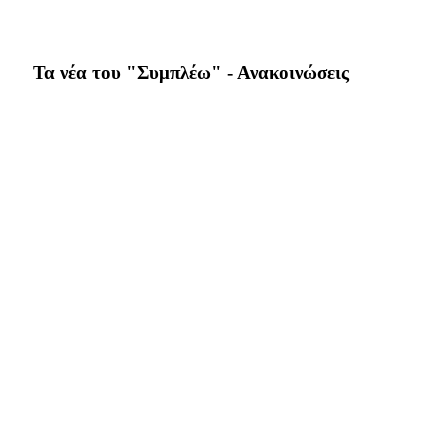
Τα νέα του "Συμπλέω" - Ανακοινώσεις
Ενημέρωση ιδρυτικών μελών & δράσεις
συλλόγου
Πρακτικό
Υγεία & Ευεξία.
Χριστουγεννιάτικα κάλαντα στο
Γ.Ν.Κέρκυρας
Υγεία & Ευεξία. Λέμε ναι στη ζωή! – 27 & 28
Ιουλίου 2022
Συνέχεια εκδηλώσεων “δρόμου” για την