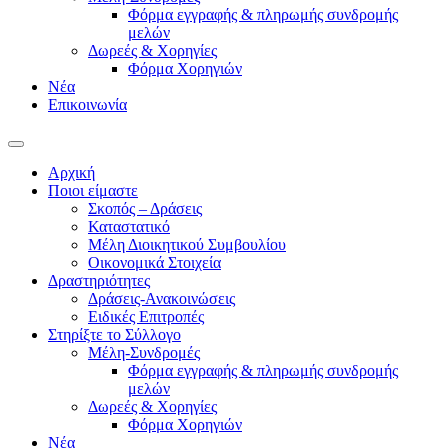
Φόρμα εγγραφής & πληρωμής συνδρομής
μελών
Δωρεές & Χορηγίες
Φόρμα Χορηγιών
Νέα
Επικοινωνία
Αρχική
Ποιοι είμαστε
Σκοπός – Δράσεις
Καταστατικό
Μέλη Διοικητικού Συμβουλίου
Οικονομικά Στοιχεία
Δραστηριότητες
Δράσεις-Ανακοινώσεις
Ειδικές Επιτροπές
Στηρίξτε το Σύλλογο
Μέλη-Συνδρομές
Φόρμα εγγραφής & πληρωμής συνδρομής
μελών
Δωρεές & Χορηγίες
Φόρμα Χορηγιών
Νέα