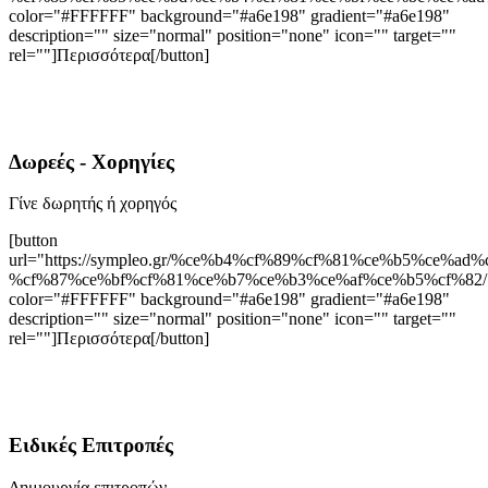
color="#FFFFFF" background="#a6e198" gradient="#a6e198"
description="" size="normal" position="none" icon="" target=""
rel=""]Περισσότερα[/button]
Δωρεές - Χορηγίες
Γίνε δωρητής ή χορηγός
[button
url="https://sympleo.gr/%ce%b4%cf%89%cf%81%ce%b5%ce%ad%
%cf%87%ce%bf%cf%81%ce%b7%ce%b3%ce%af%ce%b5%cf%82/
color="#FFFFFF" background="#a6e198" gradient="#a6e198"
description="" size="normal" position="none" icon="" target=""
rel=""]Περισσότερα[/button]
Ειδικές Επιτροπές
Δημιουργία επιτροπών