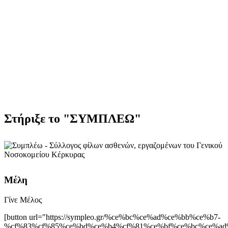
Στήριξε το "ΣΥΜΠΛΕΩ"
Μέλη
Γίνε Μέλος
[button url="https://sympleo.gr/%ce%bc%ce%ad%ce%bb%ce%b7-
%cf%83%cf%85%ce%bd%ce%b4%cf%81%ce%bf%ce%bc%ce%ad%