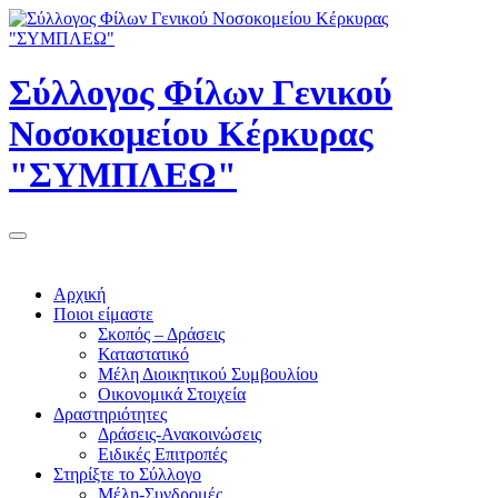
Σύλλογος Φίλων Γενικού
Νοσοκομείου Κέρκυρας
"ΣΥΜΠΛΕΩ"
Αρχική
Ποιοι είμαστε
Σκοπός – Δράσεις
Καταστατικό
Μέλη Διοικητικού Συμβουλίου
Οικονομικά Στοιχεία
Δραστηριότητες
Δράσεις-Ανακοινώσεις
Ειδικές Επιτροπές
Στηρίξτε το Σύλλογο
Μέλη-Συνδρομές