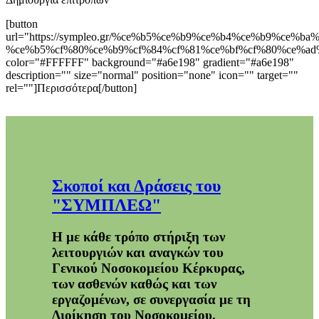
[button
url="https://sympleo.gr/%ce%b5%ce%b9%ce%b4%ce%b9%ce%ba
%ce%b5%cf%80%ce%b9%cf%84%cf%81%ce%bf%cf%80%ce%ad%
color="#FFFFFF" background="#a6e198" gradient="#a6e198"
description="" size="normal" position="none" icon="" target=""
rel=""]Περισσότερα[/button]
Σκοποί και Δράσεις του
"ΣΥΜΠΛΕΩ"
Η με κάθε τρόπο στήριξη των
λειτουργιών και αναγκών του
Γενικού Νοσοκομείου Κέρκυρας,
των ασθενών καθώς και των
εργαζομένων, σε συνεργασία με τη
Διοίκηση του Νοσοκομείου.